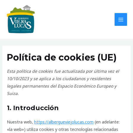
Ir
MAI
al
MEN
contenido
Consent
Consent
Consent
Consent
Consent
Estadístic
Marketing
to
to
to
to
to
Política de cookies (UE)
service
service
service
service
service
elementor
wordpress
google-
polylang
varios
Esta política de cookies fue actualizada por última vez el
analytics
10/10/2023 y se aplica a los ciudadanos y residentes
legales permanentes del Espacio Económico Europeo y
Suiza.
1. Introducción
Nuestra web,
https://albergueviejolucas.com
(en adelante:
«la web») utiliza cookies y otras tecnologías relacionadas