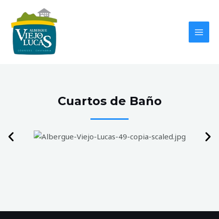
Ir
MAI
al
MEN
contenido
Cuartos de Baño